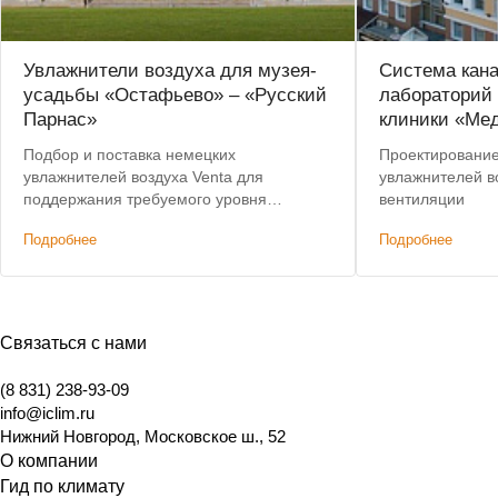
Увлажнители воздуха для музея-
Система кан
усадьбы «Остафьево» – «Русский
лабораторий
Парнас»
клиники «Ме
Подбор и поставка немецких
Проектирование
увлажнителей воздуха Venta для
увлажнителей во
поддержания требуемого уровня
вентиляции
влажности в помещениях
Подробнее
Подробнее
государственного музея. Предоставлена
скидка на оборудование.
Связаться с нами
(8 831) 238-93-09
info@iclim.ru
Нижний Новгород
,
Московское ш., 52
О компании
Гид по климату