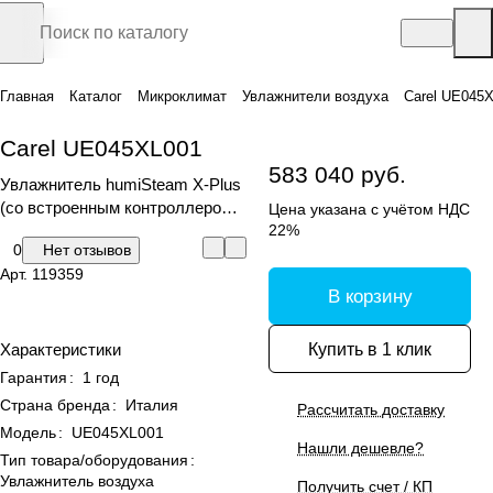
Главная
Каталог
Микроклимат
Увлажнители воздуха
Carel UE045
Carel UE045XL001
583 040 руб.
Увлажнитель humiSteam X-Plus
(со встроенным контроллером и
Цена указана с учётом НДС
графическим дисплеем)
22%
0
Нет отзывов
Арт.
119359
В корзину
Купить в 1 клик
Характеристики
Гарантия
:
1 год
Страна бренда
:
Италия
Рассчитать доставку
Модель
:
UE045XL001
Нашли дешевле?
Тип товара/оборудования
:
Увлажнитель воздуха
Получить счет / КП