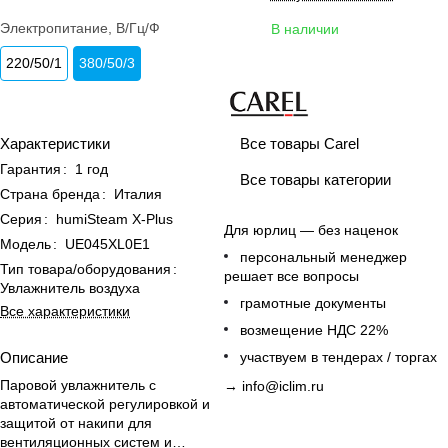
Электропитание, В/Гц/Ф
В наличии
220/50/1
380/50/3
Все товары Carel
Характеристики
Гарантия
:
1 год
Все товары категории
Страна бренда
:
Италия
Серия
:
humiSteam X-Plus
Для юрлиц — без наценок
Модель
:
UE045XL0E1
персональный менеджер
Тип товара/оборудования
:
решает все вопросы
Увлажнитель воздуха
грамотные документы
Все характеристики
возмещение НДС 22%
Описание
участвуем в тендерах / торгах
Паровой увлажнитель с
→
info@iclim.ru
автоматической регулировкой и
защитой от накипи для
вентиляционных систем и