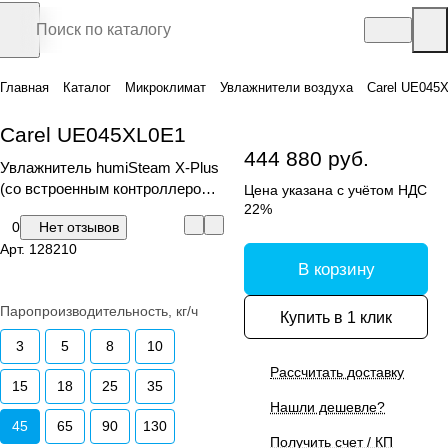
Главная
Каталог
Микроклимат
Увлажнители воздуха
Carel UE045
Carel UE045XL0E1
444 880 руб.
Увлажнитель humiSteam X-Plus
(со встроенным контроллером и
Цена указана с учётом НДС
графическим дисплеем)
22%
0
Нет отзывов
Арт.
128210
В корзину
Паропроизводительность, кг/ч
Купить в 1 клик
3
5
8
10
Рассчитать доставку
15
18
25
35
Нашли дешевле?
45
65
90
130
Получить счет / КП