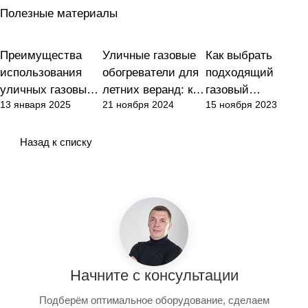
Полезные материалы
Преимущества
Уличные газовые
Как выбрать
Отопление
Отопление
Отопление
использования
обогреватели для
подходящий
уличных газовых
летних веранд: как
газовый
13 января 2025
21 ноября 2024
15 ноября 2023
обогревателей для
выбрать
обогреватель для
дачи
идеальную
дачи: основные
модель для
факторы
Назад к списку
вашего
пространства
Начните с консультации
Подберём оптимальное оборудование, сделаем