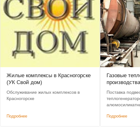
Жилые комплексы в Красногорске
Газовые тепл
(УК Свой дом)
производств
Обслуживание жилых комплексов в
Поставка подве
Красногорске
теплогенератор
алюмосиликатн
Предоставлена 
Подробнее
Подробнее
Бесплатная дос