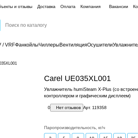
ъекты и отзывы
Доставка
Оплата
Компания
Вакансии
Ко
 / VRF
Фанкойлы
Чиллеры
Вентиляция
Осушители
Увлажните
035XL001
Carel UE035XL001
Увлажнитель humiSteam X-Plus (со встрое
контроллером и графическим дисплеем)
0
Нет отзывов
Арт.
119358
Паропроизводительность, кг/ч