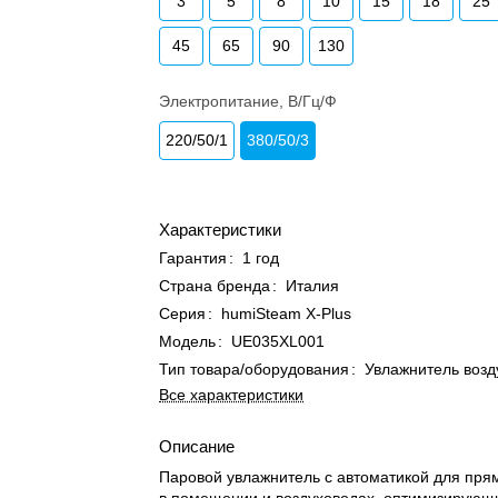
3
5
8
10
15
18
25
45
65
90
130
Электропитание, В/Гц/Ф
220/50/1
380/50/3
Характеристики
Гарантия
:
1 год
Страна бренда
:
Италия
Серия
:
humiSteam X-Plus
Модель
:
UE035XL001
Тип товара/оборудования
:
Увлажнитель возд
Все характеристики
Описание
Паровой увлажнитель с автоматикой для пря