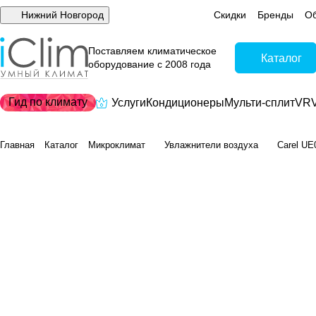
Нижний Новгород
Скидки
Бренды
Об
Поставляем климатическое
Каталог
оборудование с 2008 года
Гид по климату
Услуги
Кондиционеры
Мульти-сплит
VRV
Главная
Каталог
Микроклимат
Увлажнители воздуха
Carel UE