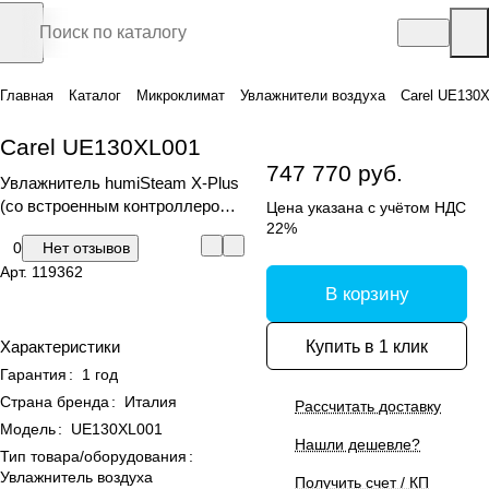
Главная
Каталог
Микроклимат
Увлажнители воздуха
Carel UE130
Carel UE130XL001
747 770 руб.
Увлажнитель humiSteam X-Plus
(со встроенным контроллером и
Цена указана с учётом НДС
графическим дисплеем)
22%
0
Нет отзывов
Арт.
119362
В корзину
Купить в 1 клик
Характеристики
Гарантия
:
1 год
Страна бренда
:
Италия
Рассчитать доставку
Модель
:
UE130XL001
Нашли дешевле?
Тип товара/оборудования
:
Увлажнитель воздуха
Получить счет / КП