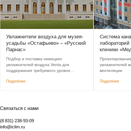
Увлажнители воздуха для музея-
Система кан
усадьбы «Остафьево» – «Русский
лабораторий
Парнас»
клиники «Ме
Подбор и поставка немецких
Проектирование
увлажнителей воздуха Venta для
увлажнителей во
поддержания требуемого уровня
вентиляции
влажности в помещениях
Подробнее
Подробнее
государственного музея. Предоставлена
скидка на оборудование.
Связаться с нами
(8 831) 238-93-09
info@iclim.ru