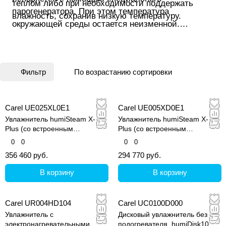
теплом либо при необходимости поддержать
парогенератора. При этом температура
влажность, сохранив низкую температуру.
окружающей среды остается неизменной.
Подобный способ увлажнения наиболее подходит
для использования в жилых помещениях, а также
там, где присутствует требование стерильности.
Фильтр
По возрастанию сортировки
Carel UE025XL0E1
Carel UE005XD0E1
Увлажнитель humiSteam X-
Увлажнитель humiSteam X-
Plus (со встроенным
Plus (со встроенным
контроллером и графическим
контроллером и графическим
0
0
0
0
дисплеем)
дисплеем)
356 460 руб.
294 770 руб.
В корзину
В корзину
Carel UR004HD104
Carel UC0100D000
Увлажнитель с
Дисковый увлажнитель без
электронагревательными
подогревателя, humiDisk10