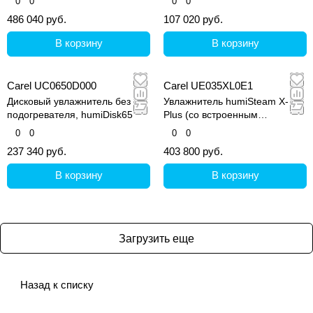
0
0
0
0
сенсорным дисплеем
производительностью до 1 л/ч,
486 040 руб.
107 020 руб.
1х230В в комплекте с
трубками и кронштейном для
В корзину
В корзину
настенного монтажа
Carel UC0650D000
Carel UE035XL0E1
Дисковый увлажнитель без
Увлажнитель humiSteam X-
подогревателя, humiDisk65
Plus (со встроенным
контроллером и графическим
0
0
0
0
дисплеем)
237 340 руб.
403 800 руб.
В корзину
В корзину
Загрузить еще
Назад к списку