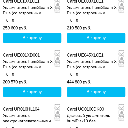
Carel UE010XL0E1
Carel UE003XL0E1
Увлажнитель humiSteam X-
Увлажнитель humiSteam X-
Plus (со встроенным
Plus (со встроенным
контроллером и графическим
контроллером и графическим
0
0
0
0
дисплеем)
дисплеем)
259 600 руб.
210 580 руб.
В корзину
В корзину
Carel UE001XD001
Carel UE045XL0E1
Увлажнитель humiSteam X-
Увлажнитель humiSteam X-
Plus (со встроенным
Plus (со встроенным
контроллером и графическим
контроллером и графическим
0
0
0
0
дисплеем)
дисплеем)
200 570 руб.
444 880 руб.
В корзину
В корзину
Carel UR010HL104
Carel UC0100DK00
Увлажнитель с
Дисковый увлажнитель
электронагревательными
humiDisk10 без
элементами (Титан), с
подогревателя,