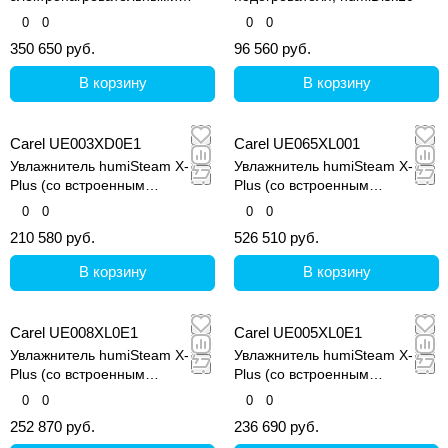
элементами (Титан), с
0
0
0
0
сенсорным дисплеем
350 650 руб.
96 560 руб.
В корзину
В корзину
Carel UE003XD0E1
Carel UE065XL001
Увлажнитель humiSteam X-
Увлажнитель humiSteam X-
Plus (со встроенным
Plus (со встроенным
контроллером и графическим
контроллером и графическим
0
0
0
0
дисплеем)
дисплеем)
210 580 руб.
526 510 руб.
В корзину
В корзину
Carel UE008XL0E1
Carel UE005XL0E1
Увлажнитель humiSteam X-
Увлажнитель humiSteam X-
Plus (со встроенным
Plus (со встроенным
контроллером и графическим
контроллером и графическим
0
0
0
0
дисплеем)
дисплеем)
252 870 руб.
236 690 руб.