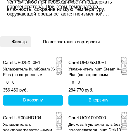
теплом либо при необходимости поддержать
парогенератора. При этом температура
влажность, сохранив низкую температуру.
окружающей среды остается неизменной.
Подобный способ увлажнения наиболее подходит
для использования в жилых помещениях, а также
там, где присутствует требование стерильности.
Фильтр
По возрастанию сортировки
Carel UE025XL0E1
Carel UE005XD0E1
Увлажнитель humiSteam X-
Увлажнитель humiSteam X-
Plus (со встроенным
Plus (со встроенным
контроллером и графическим
контроллером и графическим
0
0
0
0
дисплеем)
дисплеем)
356 460 руб.
294 770 руб.
В корзину
В корзину
Carel UR004HD104
Carel UC0100D000
Увлажнитель с
Дисковый увлажнитель без
электронагревательными
подогревателя, humiDisk10