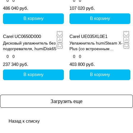
0
0
0
0
сенсорным дисплеем
производительностью до 1 л/ч,
486 040 руб.
107 020 руб.
1х230В в комплекте с
трубками и кронштейном для
В корзину
В корзину
настенного монтажа
Carel UC0650D000
Carel UE035XL0E1
Дисковый увлажнитель без
Увлажнитель humiSteam X-
подогревателя, humiDisk65
Plus (со встроенным
контроллером и графическим
0
0
0
0
дисплеем)
237 340 руб.
403 800 руб.
В корзину
В корзину
Загрузить еще
Назад к списку