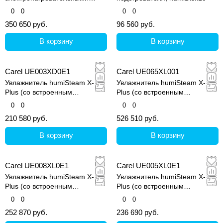
элементами (Титан), с
0
0
0
0
сенсорным дисплеем
350 650 руб.
96 560 руб.
В корзину
В корзину
Carel UE003XD0E1
Carel UE065XL001
Увлажнитель humiSteam X-
Увлажнитель humiSteam X-
Plus (со встроенным
Plus (со встроенным
контроллером и графическим
контроллером и графическим
0
0
0
0
дисплеем)
дисплеем)
210 580 руб.
526 510 руб.
В корзину
В корзину
Carel UE008XL0E1
Carel UE005XL0E1
Увлажнитель humiSteam X-
Увлажнитель humiSteam X-
Plus (со встроенным
Plus (со встроенным
контроллером и графическим
контроллером и графическим
0
0
0
0
дисплеем)
дисплеем)
252 870 руб.
236 690 руб.