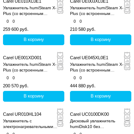
Carel UE010XL0E1
Carel UE003XL0E1
Увлажнитель humiSteam X-
Увлажнитель humiSteam X-
Plus (со встроенным
Plus (со встроенным
контроллером и графическим
контроллером и графическим
0
0
0
0
дисплеем)
дисплеем)
259 600 руб.
210 580 руб.
В корзину
В корзину
Carel UE001XD001
Carel UE045XL0E1
Увлажнитель humiSteam X-
Увлажнитель humiSteam X-
Plus (со встроенным
Plus (со встроенным
контроллером и графическим
контроллером и графическим
0
0
0
0
дисплеем)
дисплеем)
200 570 руб.
444 880 руб.
В корзину
В корзину
Carel UR010HL104
Carel UC0100DK00
Увлажнитель с
Дисковый увлажнитель
электронагревательными
humiDisk10 без
элементами (Титан), с
подогревателя,