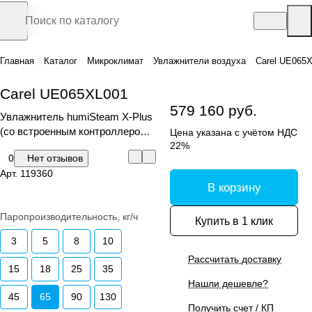
Главная
Каталог
Микроклимат
Увлажнители воздуха
Carel UE065
Carel UE065XL001
579 160 руб.
Увлажнитель humiSteam X-Plus
(со встроенным контроллером и
Цена указана с учётом НДС
графическим дисплеем)
22%
0
Нет отзывов
Арт.
119360
В корзину
Паропроизводительность, кг/ч
Купить в 1 клик
3
5
8
10
Рассчитать доставку
15
18
25
35
Нашли дешевле?
45
65
90
130
Получить счет / КП