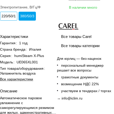
Электропитание, В/Гц/Ф
В наличии много
220/50/1
380/50/3
Все товары Carel
Характеристики
Гарантия
:
1 год
Все товары категории
Страна бренда
:
Италия
Серия
:
humiSteam X-Plus
Для юрлиц — без наценок
Модель
:
UE065XL001
персональный менеджер
Тип товара/оборудования
:
решает все вопросы
Увлажнитель воздуха
грамотные документы
Все характеристики
возмещение НДС 22%
Описание
участвуем в тендерах / торгах
Автоматическое паровое
→
info@iclim.ru
увлажнение с
саморегулирующимся режимом
для жилых, административных,