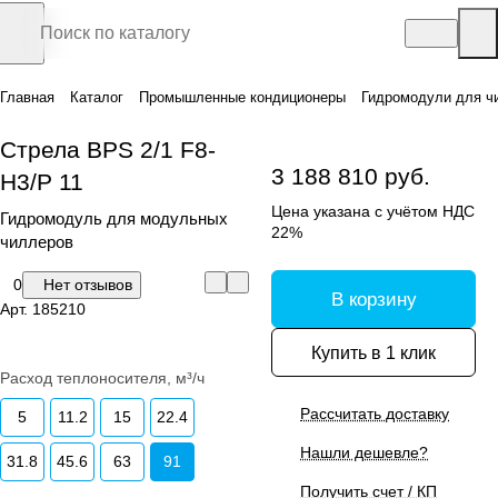
Главная
Каталог
Промышленные кондиционеры
Гидромодули для ч
Стрела BPS 2/1 F8-
3 188 810 руб.
H3/P 11
Цена указана с учётом НДС
Гидромодуль для модульных
22%
чиллеров
0
Нет отзывов
В корзину
Арт.
185210
Купить в 1 клик
Расход теплоносителя, м³/ч
Рассчитать доставку
5
11.2
15
22.4
Нашли дешевле?
31.8
45.6
63
91
Получить счет / КП