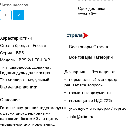
Число насосов
Срок доставки
уточняйте
1
2
Характеристики
Страна бренда
:
Россия
Все товары Стрела
Серия
:
BPS
Все товары категории
Модель
:
BPS 2/1 F8-H3/P 11
Тип товара/оборудования
:
Для юрлиц — без наценок
Гидромодуль для чиллера
персональный менеджер
Тип чиллера
:
модульный
решает все вопросы
Все характеристики
грамотные документы
Описание
возмещение НДС 22%
Готовый внутренний гидромодуль
участвуем в тендерах / торгах
с двумя циркуляционными
→
info@iclim.ru
насосами, баком 50 л и щитом
управления для модульных