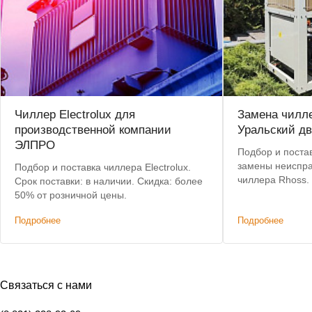
Чиллер Electrolux для
Замена чилле
производственной компании
Уральский дв
ЭЛПРО
Подбор и постав
замены неиспра
Подбор и поставка чиллера Electrolux.
чиллера Rhoss.
Срок поставки: в наличии. Скидка: более
позволил сохра
50% от розничной цены.
систему коммун
Подробнее
Подробнее
изменений.
Связаться с нами