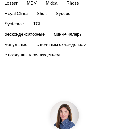
Lessar
MDV
Midea
Rhoss
Royal Clima
Shuft
Syscool
Systemair
TCL
бесконденсаторные
мини-чиллеры
модульные
с водяным охлаждением
с воздушным охлаждением