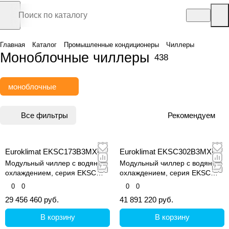
Главная
Каталог
Промышленные кондиционеры
Чиллеры
Моноблочные чиллеры
438
моноблочные
Все фильтры
Рекомендуем
Euroklimat EKSC173B3MXE
Euroklimat EKSC302B3MXE
Модульный чиллер с водяным
Модульный чиллер с водяным
охлаждением, серия EKSC
охлаждением, серия EKSC
MARS Super II
MARS Super II
0
0
0
0
29 456 460 руб.
41 891 220 руб.
В корзину
В корзину