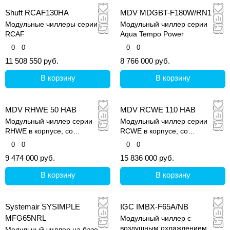
Shuft RCAF130HA
MDV MDGBT-F180W/RN1
Модульные чиллеры серии
Модульный чиллер серии
RCAF
Aqua Tempo Power
0
0
0
0
11 508 550 руб.
8 766 000 руб.
В корзину
В корзину
MDV RHWE 50 HAB
MDV RCWE 110 HAB
Модульный чиллер серии
Модульный чиллер серии
RHWE в корпусе, со
RCWE в корпусе, со
спиральным компрессором
спиральным компрессором
0
0
0
0
9 474 000 руб.
15 836 000 руб.
В корзину
В корзину
Systemair SYSIMPLE
IGC IMBX-F65A/NB
MFG65NRL
Модульный чиллер c
воздушным охлаждением
Модульный чиллер на базе