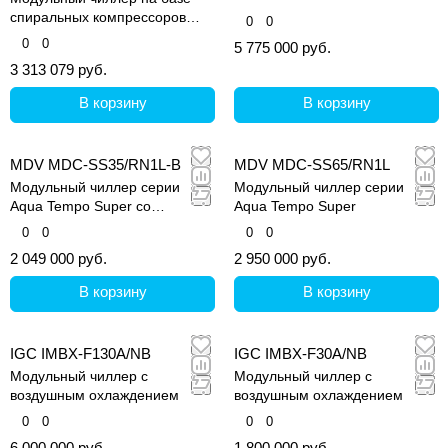
спиральных компрессоров
0
0
постоянной
0
0
5 775 000 руб.
производительности
3 313 079 руб.
В корзину
В корзину
MDV MDC-SS35/RN1L-B
MDV MDC-SS65/RN1L
Модульный чиллер серии
Модульный чиллер серии
Aqua Tempo Super со
Aqua Tempo Super
спиральным компрессором, c
0
0
0
0
Н-образным теплообменником
2 049 000 руб.
2 950 000 руб.
В корзину
В корзину
IGC IMBX-F130A/NB
IGC IMBX-F30A/NB
Модульный чиллер c
Модульный чиллер c
воздушным охлаждением
воздушным охлаждением
0
0
0
0
6 000 000 руб.
1 800 000 руб.