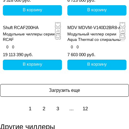
9 328 000 руб.
6 723 000 руб.
В корзину
В корзину
Shuft RCAF200HA
MDV MDVM-V140D2BR8-A
Модульные чиллеры серии
Модульный чиллер серии
RCAF
Aqua Thermal со спиральным
компрессором
0
0
0
0
19 113 390 руб.
7 603 000 руб.
В корзину
В корзину
Загрузить еще
1
2
3
...
12
Другие чиллеры