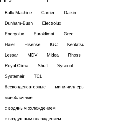
Ballu Machine
Carrier
Daikin
Dunham-Bush
Electrolux
Energolux
Euroklimat
Gree
Haier
Hisense
IGC
Kentatsu
Lessar
MDV
Midea
Rhoss
Royal Clima
Shuft
Syscool
Systemair
TCL
бесконденсаторные
мини-чиллеры
моноблочные
с водяным охлаждением
с воздушным охлаждением