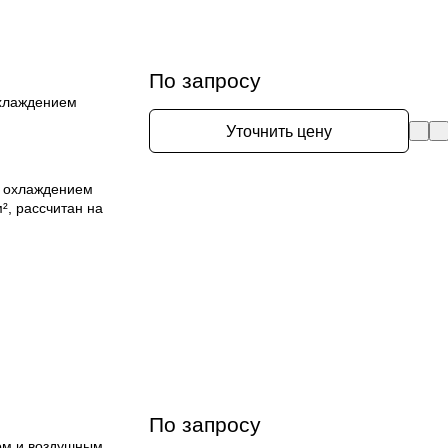
По запросу
охлаждением
Уточнить цену
м охлаждением
², рассчитан на
По запросу
ом и воздушным