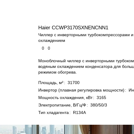
Haier CCWP3170SXNENCNN1
Чиллер с инверторными турбокомпрессорами 
охлаждением
0
0
Моноблочный чиллер с инверторными турбоко
водяным охлаждением конденсатора для больш
режимом обогрева.
Площадь, м²
:
31700
Инвертор (плавная регулировка мощности)
:
Ин
Мощность охлаждения, кВт
:
3165
Электропитание, В/Гц/Ф
:
380/50/3
Тип хладагента
:
R134A