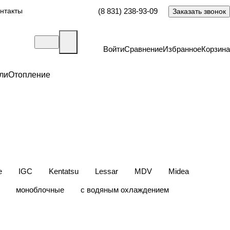
нтакты
(8 831) 238-93-09
Заказать звонок
Войти
Сравнение
Избранное
Корзина
ли
Отопление
e
IGC
Kentatsu
Lessar
MDV
Midea
моноблочные
с водяным охлаждением