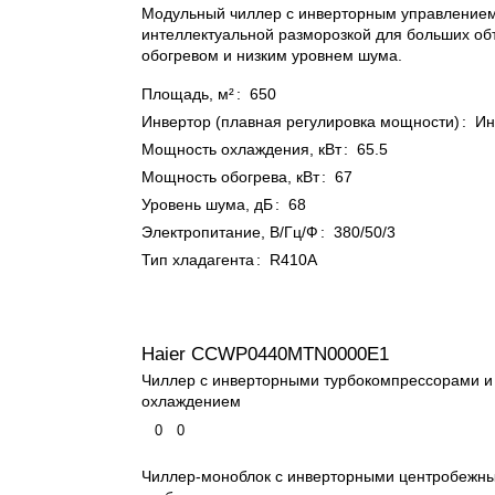
Модульный чиллер с инверторным управлением
интеллектуальной разморозкой для больших объ
обогревом и низким уровнем шума.
Площадь, м²
:
650
Инвертор (плавная регулировка мощности)
:
Ин
Мощность охлаждения, кВт
:
65.5
Мощность обогрева, кВт
:
67
Уровень шума, дБ
:
68
Электропитание, В/Гц/Ф
:
380/50/3
Тип хладагента
:
R410A
Haier CCWP0440MTN0000E1
Чиллер с инверторными турбокомпрессорами 
охлаждением
0
0
Чиллер-моноблок с инверторными центробежн