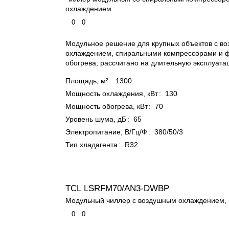
охлаждением
0
0
Модульное решение для крупных объектов с в
охлаждением, спиральными компрессорами и 
обогрева; рассчитано на длительную эксплуата
Площадь, м²
:
1300
Мощность охлаждения, кВт
:
130
Мощность обогрева, кВт
:
70
Уровень шума, дБ
:
65
Электропитание, В/Гц/Ф
:
380/50/3
Тип хладагента
:
R32
TCL LSRFM70/AN3-DWBP
Модульный чиллер с воздушным охлаждением, 
0
0