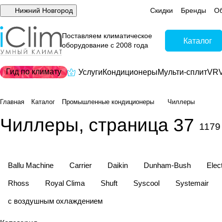
Нижний Новгород
Скидки
Бренды
Об
Поставляем климатическое
Каталог
оборудование с 2008 года
Гид по климату
Услуги
Кондиционеры
Мульти-сплит
VRV
Главная
Каталог
Промышленные кондиционеры
Чиллеры
Чиллеры, страница 37
1179
Ballu Machine
Carrier
Daikin
Dunham-Bush
Elec
Rhoss
Royal Clima
Shuft
Syscool
Systemair
с воздушным охлаждением