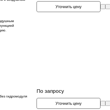
Уточнить цену
оздушным
функцией
цию.
По запросу
без гидромодуля
Уточнить цену