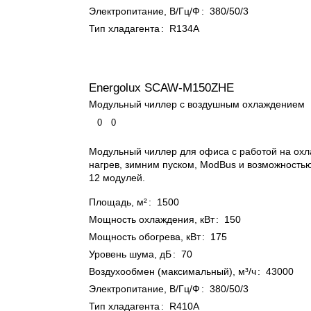
Электропитание, В/Гц/Ф
:
380/50/3
Тип хладагента
:
R134A
Energolux SCAW-M150ZHE
Модульный чиллер с воздушным охлаждением
0
0
Модульный чиллер для офиса с работой на ох
нагрев, зимним пуском, ModBus и возможность
12 модулей.
Площадь, м²
:
1500
Мощность охлаждения, кВт
:
150
Мощность обогрева, кВт
:
175
Уровень шума, дБ
:
70
Воздухообмен (максимальный), м³/ч
:
43000
Электропитание, В/Гц/Ф
:
380/50/3
Тип хладагента
:
R410A