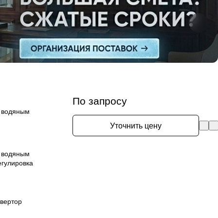
По запросу
и водяным
Уточнить цену
и водяным
егулировка
вертор