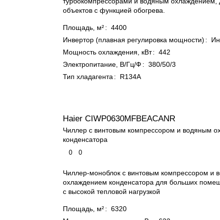
турбокомпрессорами и водяным охлаждением, 
объектов с функцией обогрева.
Площадь, м²
:
4400
Инвертор (плавная регулировка мощности)
:
Ин
Мощность охлаждения, кВт
:
442
Электропитание, В/Гц/Ф
:
380/50/3
Тип хладагента
:
R134A
Haier CIWP0630MFBEACANR
Чиллер с винтовым компрессором и водяным 
конденсатора
0
0
Чиллер-моноблок с винтовым компрессором и 
охлаждением конденсатора для больших помещ
с высокой тепловой нагрузкой
Площадь, м²
:
6320