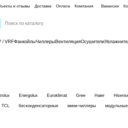
ъекты и отзывы
Доставка
Оплата
Компания
Вакансии
Ко
 / VRF
Фанкойлы
Чиллеры
Вентиляция
Осушители
Увлажните
trolux
Energolux
Euroklimat
Gree
Haier
Hisens
TCL
бесконденсаторные
мини-чиллеры
модульные